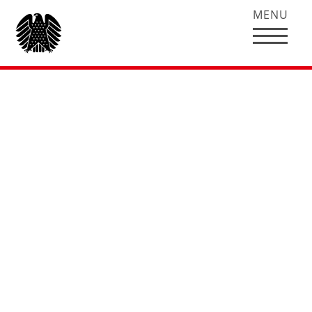
MENU
Rede von Hubertus
Heil zu
Mindestlohnregelun
[fusion_code]PHNjcmlwdCBpZD0idHYxMTc3MjYzI
[/fusion_code]