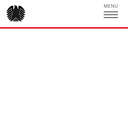
MENU
„Der vorsorgende
Sozialstaat“ in:
Berliner Republik
(2006), Heft 4
In den vergangenen Jahren wurde unter dem
Druck knapper Kassen und hoher