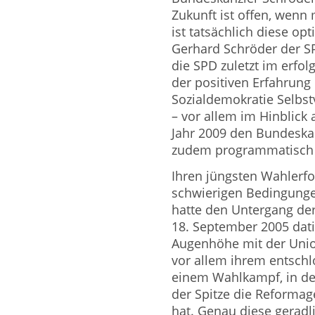
Zukunft ist offen, wenn
ist tatsächlich diese op
Gerhard Schröder der SP
die SPD zuletzt im erf
der positiven Erfahrun
Sozialdemokratie Selbst
– vor allem im Hinblic
Jahr 2009 den Bundeskan
zudem programmatisch u
Ihren jüngsten Wahlerfol
schwierigen Bedingunge
hatte den Untergang de
18. September 2005 dati
Augenhöhe mit der Union
vor allem ihrem entsch
einem Wahlkampf, in de
der Spitze die Reformag
hat. Genau diese geradl