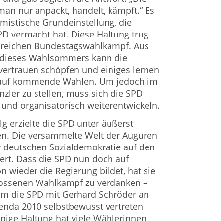
 man nur anpackt, handelt, kämpft.“
Es
timistische Grundeinstellung, die
D vermacht hat. Diese Haltung trug
olgreichen Bundestagswahlkampf. Aus
g dieses Wahlsommers kann die
vertrauen schöpfen und einiges lernen
k auf kommende Wahlen. Um jedoch im
zler zu stellen, muss sich die SPD
nd organisatorisch weiterentwickeln.
g erzielte die SPD unter äußerst
n. Die versammelte Welt der Auguren
r deutschen Sozialdemokratie auf den
ert. Dass die SPD nun doch auf
 wieder die Regierung bildet, hat sie
lossenen Wahlkampf zu verdanken –
m die SPD mit Gerhard Schröder an
enda 2010 selbstbewusst vertreten
inige Haltung hat viele Wählerinnen