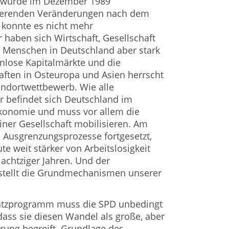
 wurde im Dezember 1989
vierenden Veränderungen nach dem
 konnte es nicht mehr
r haben sich Wirtschaft, Gesellschaft
r Menschen in Deutschland aber stark
nlose Kapitalmärkte und die
aften in Osteuropa und Asien herrscht
tandortwettbewerb. Wie alle
r befindet sich Deutschland im
konomie und muss vor allem die
iner Gesellschaft mobilisieren. Am
 Ausgrenzungsprozesse fortgesetzt,
e weit stärker von Arbeitslosigkeit
 achtziger Jahren. Und der
stellt die Grundmechanismen unserer
atzprogramm muss die SPD unbedingt
ass sie diesen Wandel als große, aber
rung begreift. Grundlage des