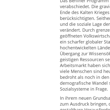
Das Berliner Programm
verabschiedet. Die gra
Ende des Kalten Krieges
berücksichtigten. Seithe
und die soziale Lage de
verändert. Durch grenze
geöffneten Volkswirtsch
ein scharfer globaler S
hochentwickelten Lände
Übergang zur Wissensö
geistigen Ressourcen se
Arbeitsmarkt haben sich
viele Menschen sind heut
bedroht als noch in den
demografische Wandel 
Sozialsysteme in Frage.
In ihrem neuen Grunds
zum Ausdruck bringen, d
gestaltbare Herausforde