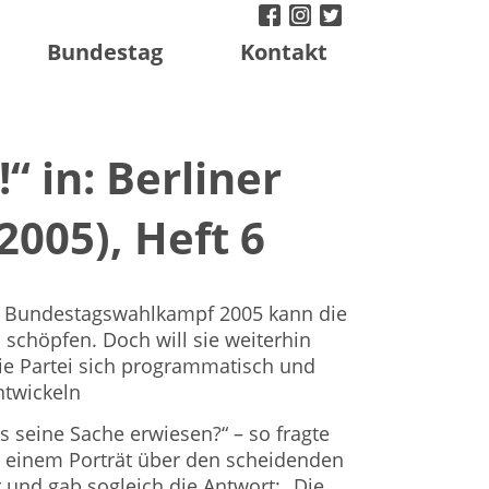
facebook
instagram
twitter
Bundestag
Kontakt
“ in: Berliner
2005), Heft 6
n Bundestagswahlkampf 2005 kann die
 schöpfen. Doch will sie weiterhin
die Partei sich programmatisch und
ntwickeln
als seine Sache erwiesen?“ – so fragte
 einem Porträt über den scheidenden
und gab sogleich die Antwort: „Die